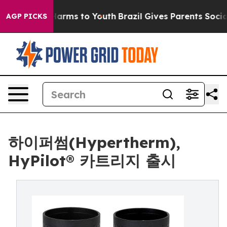
 to Abate Harms to Youth
Brazil Gives Parents Social M
AGP PICKS
하이퍼썸(Hypertherm),
HyPilot® 카트리지 출시