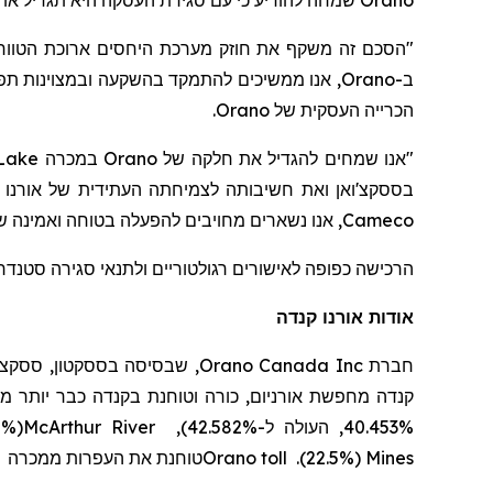
כי עם סגירת העסקה היא תגדיל את חלקה ב-2.129% ל-42.582% במיזם 
שמחה להודיע
Orano
הסכם זה משקף את חוזק מערכת היחסים ארוכת הטווח 
אנו ממשיכים להתמקד בהשקעה ובמצוינות תפעול
Orano
ב-
.
Orano
הכרייה העסקית של
Lake
במכרה
Orano
"אנו שמחים להגדיל את חלקה של
בססקצ'ואן ואת חשיבותה לצמיחתה העתידית של אורנו ב,
אנו נשארים מחויבים להפעלה בטוחה ואמינה של
Cameco
הרכישה כפופה לאישורים רגולטוריים ולתנאי סגירה סטנדרטיי.
אודות אורנו קנדה
Orano Canada Inc
חברת
קנדה מחפשת אורניום,
כורה
וטוחנת
בקנדה כבר יותר מ-60 שנה. אורנו קנדה היא המפעילה של מפעל האורנ
(30.2%) וקי לייק (16.7%). המיזם המשותף
McArthur River
40.453%, העולה ל-42.582%),
e
טוחנת את העפרות ממכרה
Orano toll
(22.5%).
Mines