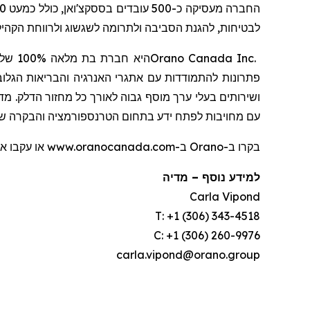
החברה מעסיקה כ-500 עובדים בססקצ'ואן, כולל כמעט 400 במפעל
לבטיחות, להגנת הסביבה ולתרומה לשגשוג ולרווחת הקהי.
100% של
מלאה
היא חברת בת
Orano Canada Inc.
פתרונות להתמודדות עם אתגרי האנרגיה והבריאות הגלוב
עם מחויבות לפתח ידע בתחום
הטרנספורמציה והבקרה של .
בקרו ב-Orano ב-www.oranocanada.com או עקבו אחרינו בלינקדאין, פייסבוק, אינסטגרם וטוויטר:
מדיה
–
למידע נוסף
Carla Vipond
T: +1 (306) 343-4518
C: +1 (306) 260-9976
carla.vipond@orano.group