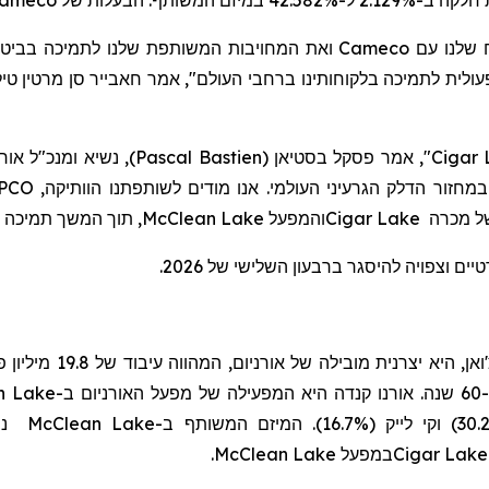
ameco
המשותף. הבעלות של
ואת המחויבות המשותפת שלנו לתמיכה בביטחו.
Cameco
"שלנו עם
ית לתמיכה בלקוחותינו ברחבי העולם", אמר חאבייר סן מרטין טילט
נשיא ומנכ"ל אורנ
)
Pascal Bastien
(
אמר פסקל בסטיאן
",
Cigar 
PCO
מחזור הדלק הגרעיני העולמי. אנו מודים לשותפתנו הוותיקה
תוך המשך תמיכה בעוב
McClean Lake
מפעל
ה
ו
Cigar Lake
,  מכרה
ם וצפויה להיסגר ברבעון השלישי של 2026
n Lake
ב-
יום
נמ
McClean Lake
ב-
.
McClean Lake
במפעל
Cigar Lak