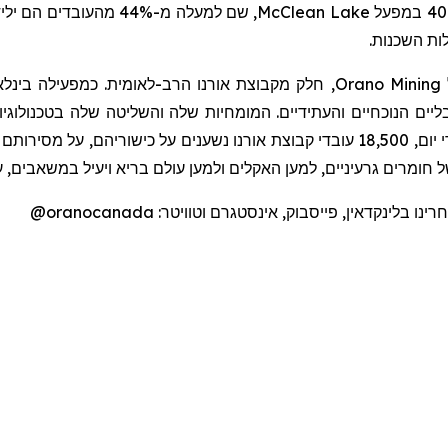
ילי
, שם למעלה מ-44% מהעובדים הם
McClean Lake
לות השכנות
חלק מקבוצת אורנו הרב-לאומית. כמפעילה בינלאו
Orano Mining
ליים הנוכחיים והעתידיים. המומחיות שלה והשליטה שלה בטכנולוגי
ושירותים בעלי ערך מוסף גבוה לאורך כל מחזור הדלק. מדי יום, 18,500 עובדי קבוצת א,
חומרים גרעיניים, למען האקלים ולמען עולם בריא ויעיל במשאבים, 
@oranocanada