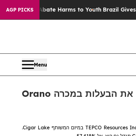
 Fund to Abate Harms to Youth
Brazil Gives Paren
AGP PICKS
Menu
.
Cigar Lake
במיזם המשותף
TEPCO Resources In