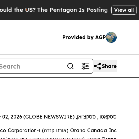
the US?
The Pentagon Is Posting Cryptic Biblical
View all
Provided by AGP
Share
ססקאטון, ססקצ'ואן, June 02, 2026 (GLOBE NEWSWIRE) --
o Corporation
ו-
(אורנו קנדה)
Orano Canada Inc