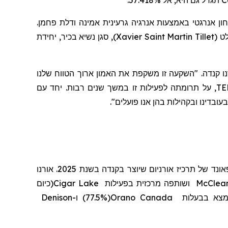
תגדל גם היא, אל 57.418%.
C
ן אנרגטי באמצעות אנרגיה גרעינית אמינה ודלת פחמן
, סגן נשיא בכיר, יחידת
)
Xavier Saint Martin Tillet
(
, 
, ו קנדה. "השקעה זו משקפת את האמון ארוך הטווח שלנו
, על תרומתה לפעילות זו במשך שנים רבות. יחד עם
TE
".
, דינו ובקהילות בהן אנו פועלים
, שבסיסה בססקטון, ססקצ'ואן, היא יצרנית מובילה של אורניום, המהווה עיבוד של 19.8 מיליון פאונד של תרכיז אורניום שיוצר בקנדה בשנת 2025. אורנו
(כיום
Cigar Lake
ושותפה מרכזית בפעילות
McClea
Denison
ו-
(77.5%)
Orano Canada
צא בבעלות